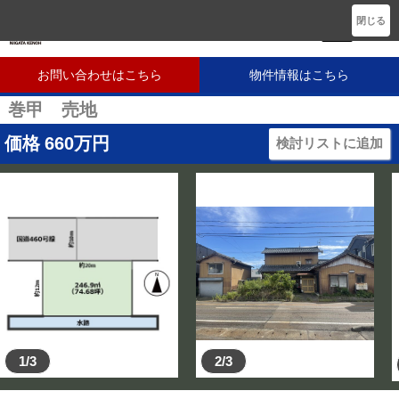
新潟に密着した不動産会社です
閉じる
お問い合わせはこちら
物件情報はこちら
巻甲 売地
価格
660
万円
検討リストに追加
1/3
2/3