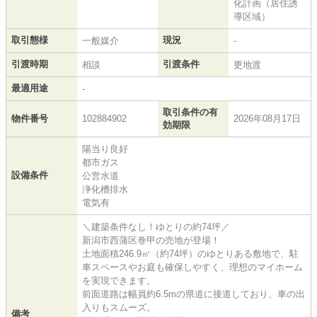
化計画（居住誘
導区域）
取引態様
現況
一般媒介
-
引渡時期
引渡条件
相談
更地渡
最適用途
-
取引条件の有
物件番号
102884902
2026年08月17日
効期限
陽当り良好
都市ガス
設備条件
公営水道
浄化槽排水
電気有
＼建築条件なし！ゆとりの約74坪／
新潟市西蒲区巻甲の売地が登場！
土地面積246.9㎡（約74坪）のゆとりある敷地で、駐
車スペースやお庭も確保しやすく、理想のマイホーム
を実現できます。
前面道路は幅員約6.5mの県道に接道しており、車の出
入りもスムーズ。
備考