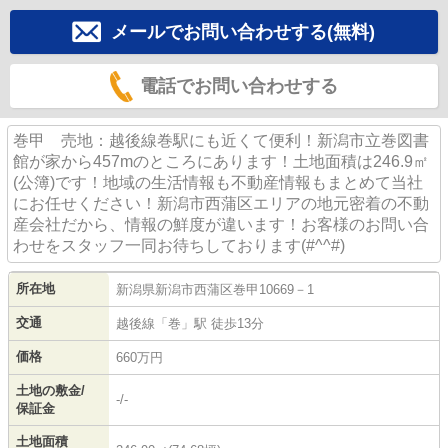
メールでお問い合わせする(無料)
電話でお問い合わせする
巻甲 売地：越後線巻駅にも近くて便利！新潟市立巻図書
館が家から457mのところにあります！土地面積は246.9㎡
(公簿)です！地域の生活情報も不動産情報もまとめて当社
にお任せください！新潟市西蒲区エリアの地元密着の不動
産会社だから、情報の鮮度が違います！お客様のお問い合
わせをスタッフ一同お待ちしております(#^^#)
所在地
新潟県
新潟市西蒲区
巻
甲10669－1
交通
越後線
「
巻
」駅 徒歩13分
価格
660万円
土地の敷金/
-/-
保証金
土地面積