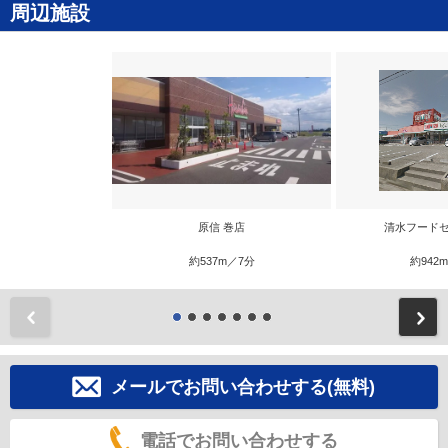
周辺施設
原信 巻店
清水フードセ
約537m／7分
約942
前
メールでお問い合わせする(無料)
電話でお問い合わせする