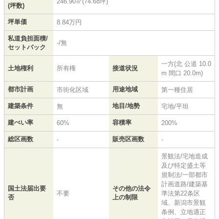
246.90㎡(74.68坪)
(坪数)
坪単価
8.84万円
私道負担面積/
-/無
セットバック
一方(北 公道 10.0
土地権利
所有権
接道状況
m 間口 20.0m)
都市計画
用途地域
市街化区域
第一種住居
建築条件
地目/地勢
無
宅地/平坦
建ぺい率
容積率
60%
200%
総区画数
販売区画数
-
-
景観法/宅地造成
及び特定盛土等
規制法/一部都市
計画道路/建築基
国土法届出要
その他の法令
不要
準法第22条区
否
上の制限
域、新潟市景観
条例、立地適正