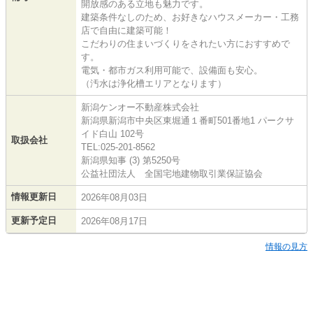
開放感のある立地も魅力です。
建築条件なしのため、お好きなハウスメーカー・工務
店で自由に建築可能！
こだわりの住まいづくりをされたい方におすすめで
す。
電気・都市ガス利用可能で、設備面も安心。
（汚水は浄化槽エリアとなります）
新潟ケンオー不動産株式会社
新潟県新潟市中央区東堀通１番町501番地1 パークサ
イド白山 102号
取扱会社
TEL:025-201-8562
新潟県知事 (3) 第5250号
公益社団法人 全国宅地建物取引業保証協会
情報更新日
2026年08月03日
更新予定日
2026年08月17日
情報の見方