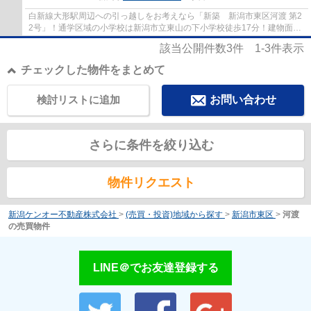
白新線大形駅周辺への引っ越しをお考えなら「新築 新潟市東区河渡 第2
2号」！通学区域の小学校は新潟市立東山の下小学校徒歩17分！建物面積
105.98㎡の物件で広々してます！白新線...
該当公開件数
3
件
1-3
件表示
チェックした物件をまとめて
検討リストに追加
お問い合わせ
さらに条件を絞り込む
物件リクエスト
新潟ケンオー不動産株式会社
>
(売買・投資)地域から探す
>
新潟市東区
>
河渡
の売買物件
LINE＠でお友達登録する