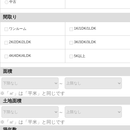
中古
間取り
1K/1DK/1LDK
ワンルーム
2K/2DK/2LDK
3K/3DK/3LDK
4K/4DK/4LDK
5K以上
面積
～
※「㎡」は「平米」と同じです
土地面積
～
※「㎡」は「平米」と同じです
築年数