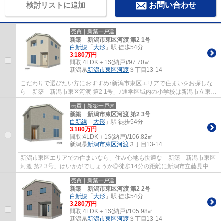
検討リストに追加
お問い合わせ
売買｜新築一戸建
新築 新潟市東区河渡 第2 1号
白新線
「
大形
」駅 徒歩54分
3,180万円
間取:
4LDK＋1S(納戸)/97.70㎡
新潟県
新潟市東区
河渡
３丁目13‐14
こだわりで選びたい方におすすめ♪新潟市東区エリアで住まいをお探しな
ら「新築 新潟市東区河渡 第2 1号」♪通学区域内の小学校は新潟市立東山
の下小学校で徒歩17分です♪新潟市東区で...
売買｜新築一戸建
新築 新潟市東区河渡 第2 3号
白新線
「
大形
」駅 徒歩54分
3,180万円
間取:
4LDK＋1S(納戸)/106.82㎡
新潟県
新潟市東区
河渡
３丁目13‐14
新潟市東区エリアでの住まいなら、住み心地も快適な「新築 新潟市東区
河渡 第2 3号」はいかがでしょうか◎徒歩14分の距離に新潟市立藤見中学
校があるのも魅力◎新潟市東区より公開中...
売買｜新築一戸建
新築 新潟市東区河渡 第2 2号
白新線
「
大形
」駅 徒歩54分
3,280万円
間取:
4LDK＋1S(納戸)/105.98㎡
新潟県
新潟市東区
河渡
３丁目13‐14