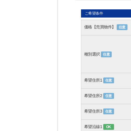
ご希望条件
価格【売買物件】
任意
種別選択
任意
希望住所1
任意
希望住所2
任意
希望住所3
任意
希望沿線1
OK