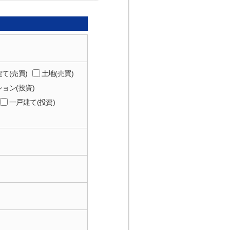
て(売買)
土地(売買)
ョン(投資)
一戸建て(投資)