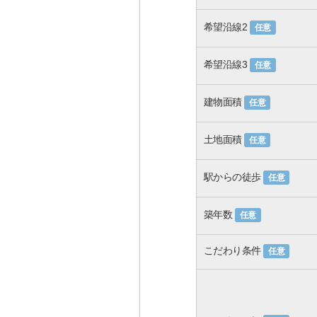
希望沿線2
任意
希望沿線3
任意
建物面積
任意
土地面積
任意
駅からの徒歩
任意
築年数
任意
こだわり条件
任意