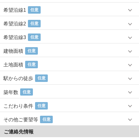
希望沿線1
任意
希望沿線2
任意
希望沿線3
任意
建物面積
任意
土地面積
任意
駅からの徒歩
任意
築年数
任意
こだわり条件
任意
その他ご要望等
任意
ご連絡先情報