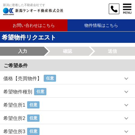
新潟に密着した不動産会社です
お問い合わせはこちら
物件情報はこちら
希望物件リクエスト
入力
確認
送信
ご希望条件
価格【売買物件】
任意
希望物件種別
任意
希望住所1
任意
希望住所2
任意
希望住所3
任意